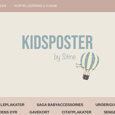
9 KR
HURTIG LEVERING 2-4 DAGE
LLEPLAKATER
SAGA BABYACCESSORIES
UROER/GU
DENS DYR
GAVEKORT
CITATPLAKATER
SENG