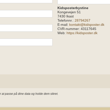
Kidsposterbystine
Kongevejen 51
7430 Ikast
Telefonnr.:
28794267
E-mail:
kontakt@kidsposter.dk
CVR-nummer: 43117645
Web:
https://kidsposter.dk
er at passe på dine data og holde dem sikret.