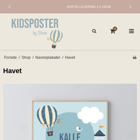
FRI FRAGT VED KØB OVER 399 KR
0
Forside
/
Shop
/
Navneplakater
/
Havet
Havet