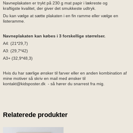
Navneplakaten er trykt på 230 g mat papir i lækreste og
kraftigste kvalitet, der giver det smukkeste udtryk.
Du kan vælge at sætte plakaten i en fin ramme eller vælge en
listeramme.
Navneplakaten kan købes i 3 forskellige størrelser.
A4: (21*29,7)
A3: (29,7*42)
A3+ (32,9*48,3)
Hvis du har særlige ønsker til farver eller en anden kombination af
mine motiver så skriv en mail med ønsker til
kontakt@kidsposter.dk - så hører du snarrest fra mig.
Relaterede produkter